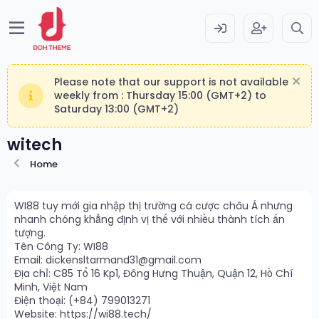
Please note that our support is not available
weekly from : Thursday 15:00 (GMT+2) to
Saturday 13:00 (GMT+2)
witech
Home
WI88 tuy mới gia nhập thị trường cá cược châu Á nhưng
nhanh chóng khẳng định vị thế với nhiều thành tích ấn
tượng.
Tên Công Ty: WI88
Email:
dickensltarmand31@gmail.com
Địa chỉ: C85 Tổ 16 Kp1, Đông Hưng Thuận, Quận 12, Hồ Chí
Minh, Việt Nam
Điện thoại: (+84) 799013271
Website: https://wi88.tech/