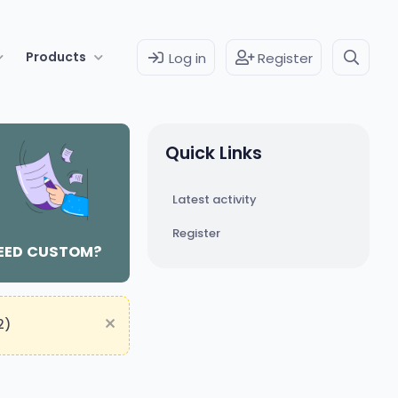
Products
Log in
Register
Quick Links
Latest activity
Register
EED CUSTOM?
2)