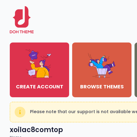
CREATE ACCOUNT
BROWSE THEMES
Please note that our support is not available 
xoilac8comtop